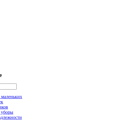
е
 маленьких
ек
иков
 уборы
адлежности