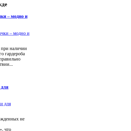
жде
ки – модно и
а при наличии
го гардероба
 правильно
твии...
 для
ожденных не
, что