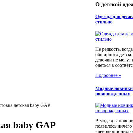
О детской оде
Одежда для девоч
стильно
Не редкость, когд
обширного детско
девочки не могут
одеться в соответс
Подробнее »
Модные новинки
новорожденных
стовка детская baby GAP
В моде для новор
кая baby GAP
появилось ничего
«революционного»