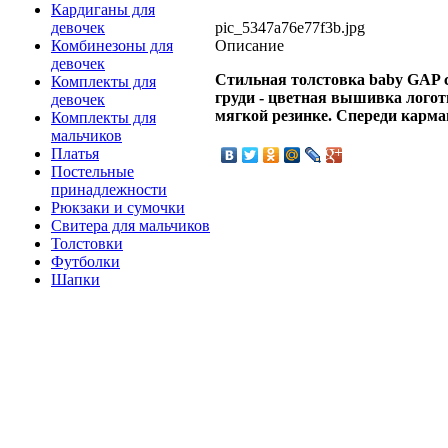
Кардиганы для
pic_5347a76e77f3b.jpg
девочек
Описание
Комбинезоны для
девочек
Стильная толстовка
baby
GAP 
Комплекты для
груди - цветная вышивка лого
девочек
мягкой резинке. Спереди карма
Комплекты для
мальчиков
Платья
Постельные
принадлежности
Рюкзаки и сумочки
Свитера для мальчиков
Толстовки
Футболки
Шапки