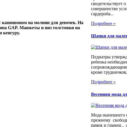
свидетельствует о
совершенстве усл
гардероба...
с капюшоном на молнии для девочек.
На
Подробнее »
типа GAP.
Манжеты и низ толстовки на
н кенгуру.
Шапки для мале
Педиатры утвержд
ребенка необходим
сопровождающими
кроме грудничков,
Подробнее »
Весенняя мода дл
Мода нынешнего с
прежнему свободн
рамок и границ , а