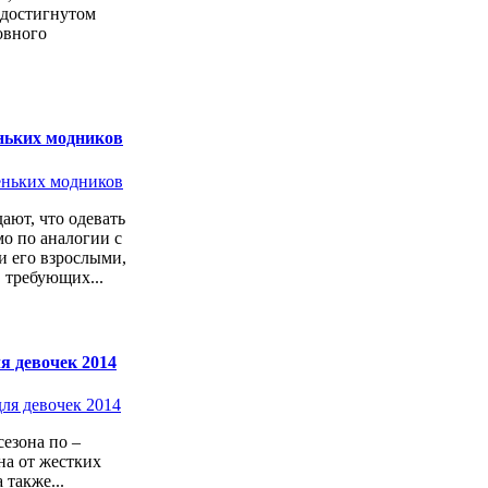
 достигнутом
овного
ньких модников
ают, что одевать
о по аналогии с
 его взрослыми,
 требующих...
я девочек 2014
езона по –
а от жестких
 также...