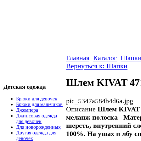
Главная
Каталог
Шапк
Вернуться к: Шапки
Шлем KIVAT 47
Детская одежда
Брюки для девочек
pic_5347a584b4d6a.jpg
Брюки для мальчиков
Описание
Шлем KIVAT 
Джемпера
Джинсовая одежда
меланж полоска
Мате
для девочек
шерсть, внутренний сл
Для новорожденных
100%.
На ушах и лбу с
Другая одежда для
девочек