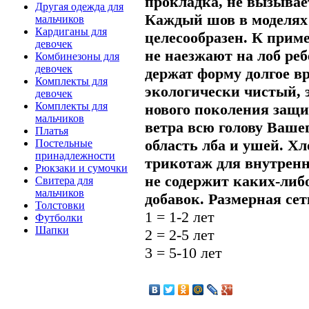
прокладка, не вызыва
Другая одежда для
Каждый шов в моделях
мальчиков
Кардиганы для
целесообразен. К при
девочек
не наезжают на лоб реб
Комбинезоны для
девочек
держат форму долгое 
Комплекты для
экологически чистый, 
девочек
Комплекты для
нового поколения защи
мальчиков
ветра всю голову Вашег
Платья
область лба и ушей. 
Постельные
принадлежности
трикотаж для внутренн
Рюкзаки и сумочки
не содержит каких-либ
Свитера для
мальчиков
добавок.
Размерная сет
Толстовки
1 = 1-2 лет
Футболки
Шапки
2 = 2-5 лет
3 = 5-10 лет