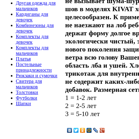
не вызывает шума-шу
Другая одежда для
шов в моделях KIVAT 
мальчиков
Кардиганы для
целесообразен. К при
девочек
не наезжают на лоб реб
Комбинезоны для
девочек
держат форму долгое 
Комплекты для
экологически чистый, 
девочек
Комплекты для
нового поколения защи
мальчиков
ветра всю голову Вашег
Платья
область лба и ушей. 
Постельные
принадлежности
трикотаж для внутренн
Рюкзаки и сумочки
не содержит каких-либ
Свитера для
мальчиков
добавок.
Размерная сет
Толстовки
1 = 1-2 лет
Футболки
Шапки
2 = 2-5 лет
3 = 5-10 лет