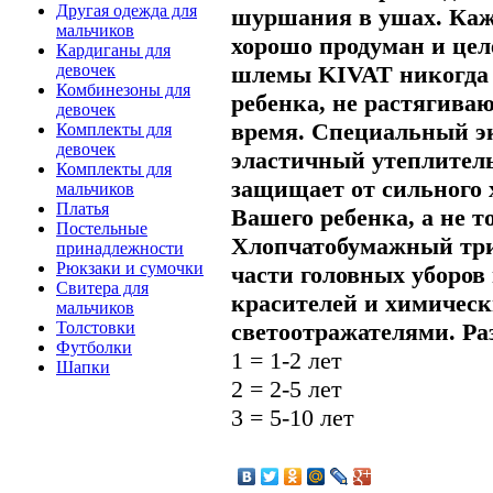
Другая одежда для
шуршания в ушах.
Каж
мальчиков
хорошо продуман и цел
Кардиганы для
шлемы KIVAT никогда 
девочек
Комбинезоны для
ребенка, не растягиваю
девочек
время. Специальный э
Комплекты для
девочек
эластичный утеплитель
Комплекты для
защищает от сильного х
мальчиков
Платья
Вашего ребенка, а не т
Постельные
Хлопчатобумажный три
принадлежности
Рюкзаки и сумочки
части головных уборов
Свитера для
красителей и химическ
мальчиков
светоотражателями.
Ра
Толстовки
Футболки
1 = 1-2 лет
Шапки
2 = 2-5 лет
3 = 5-10 лет