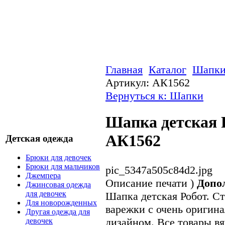
Главная
Каталог
Шапк
Артикул: АК1562
Вернуться к: Шапки
Шапка детская 
АК1562
Детская одежда
Брюки для девочек
Брюки для мальчиков
pic_5347a505c84d2.jpg
Джемпера
Описание
печати )
Допо
Джинсовая одежда
для девочек
Шапка детская Робот. С
Для новорожденных
варежки с очень ориги
Другая одежда для
дизайном. Все товары вя
девочек