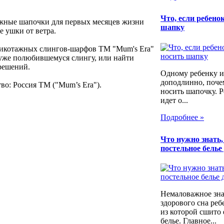
Что, если ребенок
жные шапочки для первых месяцев жизни
шапку
 ушки от ветра.
рикотажных слингов-шарфов ТМ "Mum's Era"
 уже полюбившемуся слингу, или найти
решений.
Одному ребенку и
доподлинно, почем
во: Россия ТМ ("Mum’s Era").
носить шапочку. Р
идет о...
Подробнее »
Что нужно знать
постельное белье
Немаловажное зна
здорового сна реб
из которой сшито 
белье. Главное...