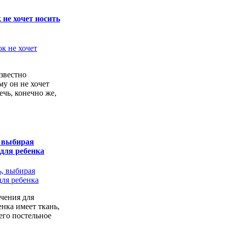
 не хочет носить
звестно
у он не хочет
ечь, конечно же,
, выбирая
 для ребенка
чения для
енка имеет ткань,
его постельное