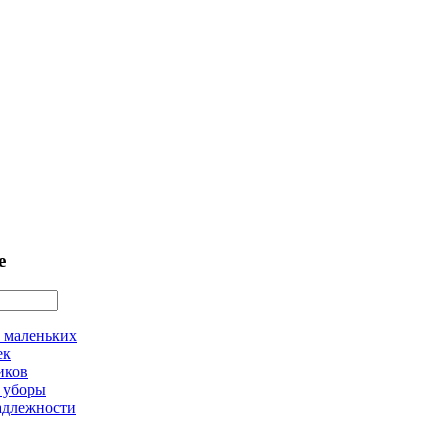
е
 маленьких
ек
иков
 уборы
адлежности