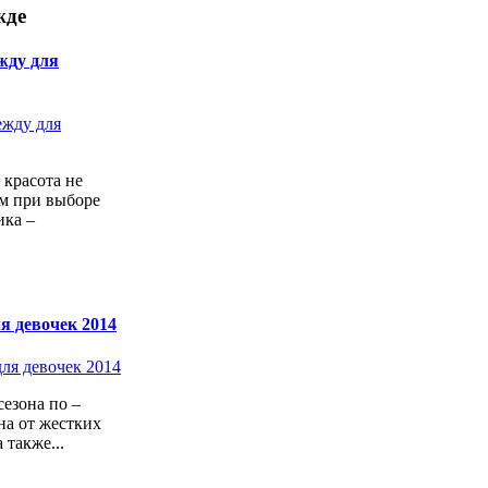
жде
жду для
 красота не
ем при выборе
ика –
я девочек 2014
езона по –
а от жестких
 также...