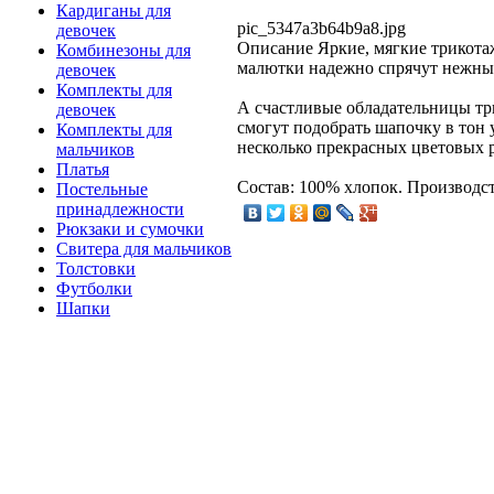
Кардиганы для
pic_5347a3b64b9a8.jpg
девочек
Описание
Яркие, мягкие трикота
Комбинезоны для
малютки надежно спрячут нежные
девочек
Комплекты для
А счастливые обладательницы т
девочек
смогут подобрать шапочку в тон
Комплекты для
несколько прекрасных цветовых 
мальчиков
Платья
Состав: 100% хлопок. Производст
Постельные
принадлежности
Рюкзаки и сумочки
Свитера для мальчиков
Толстовки
Футболки
Шапки