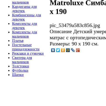
Matroluxe Симба
мальчиков
Кардиганы для
х 190
девочек
Комбинезоны для
девочек
Комплекты для
pic_53479a583c856.jpg
девочек
Описание
Детский умере
Комплекты для
мальчиков
матрас с ортопедически
Платья
Размеры: 90 х 190 см.
Постельные
принадлежности
Рюкзаки и сумочки
Свитера для
мальчиков
Толстовки
Футболки
Шапки