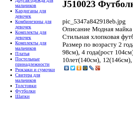
Другая одежда для
J510023 Футбол
мальчиков
Кардиганы для
девочек
pic_5347a842918eb.jpg
Комбинезоны для
девочек
Описание
Модная майка 
Комплекты для
Стильная хлопковая фут
девочек
Комплекты для
Размер по возрасту 2 год
мальчиков
98см), 4 года(рост 104см)
Платья
10лет(140см), 12(146см),
Постельные
принадлежности
Рюкзаки и сумочки
Свитера для
мальчиков
Толстовки
Футболки
Шапки