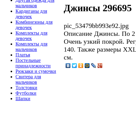
Другая одежда для
Джинсы 296695
мальчиков
Кардиганы для
девочек
Комбинезоны для
pic_53479bb993e92.jpg
девочек
Описание
Джинсы. По 2 
Комплекты для
девочек
Очень узкий покрой. Ре
Комплекты для
140. Также размеры XXL:
мальчиков
Платья
см.
Постельные
принадлежности
Рюкзаки и сумочки
Свитера для
мальчиков
Толстовки
Футболки
Шапки