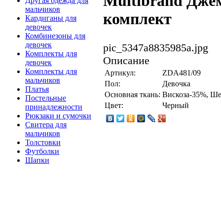
Multibrand Дже
Другая одежда для
мальчиков
комплект
Кардиганы для
девочек
Комбинезоны для
девочек
pic_5347a8835985a.jpg
Комплекты для
Описание
девочек
Комплекты для
Артикул:
ZDA481/09
мальчиков
Пол:
Девочка
Платья
Основная ткань:
Вискоза-35%, Ше
Постельные
Цвет:
Черный
принадлежности
Рюкзаки и сумочки
Свитера для
мальчиков
Толстовки
Футболки
Шапки