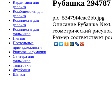
Рубашка 294787
Кардиганы для
девочек
Комбинезоны для
девочек
pic_53479f4cae2bb.jpg
Комплекты для
Описание
Рубашка Next.
девочек
Комплекты для
геометрический рисунок
мальчиков
Размер соответствует рос
Платья
Постельные
принадлежности
Рюкзаки и сумочки
Свитера для
мальчиков
Толстовки
Футболки
Шапки