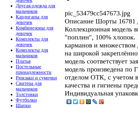
девочек
Другая одежда для
мальчиков
pic_53479cc547673.jpg
Кардиганы для
Описание
Шорты 16781 дл
девочек
Коллекционная модель в
Комбинезоны для
девочек
"поплин", 100% хлопок.
Комплекты для
карманов и множеством 
девочек
Комплекты для
на широкой закреплённо
мальчиков
модель соответствует за
Платья
Постельные
модель произведена по 
принадлежности
отделом ОТК, с учетом 
Рюкзаки и сумочки
Свитера для
качества и гигиены пред
мальчиков
Индивидуальная упаковк
Толстовки
Футболки
Шапки