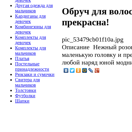
девочек
Другая одежда для
Обруч для воло
мальчиков
Кардиганы для
прекрасна!
девочек
Комбинезоны для
девочек
Комплекты для
pic_53479cb01f10a.jpg
девочек
Описание
Нежный розов
Комплекты для
мальчиков
маленькую головку и пр
Платья
любой наряд юной модни
Постельные
принадлежности
Рюкзаки и сумочки
Свитера для
мальчиков
Толстовки
Футболки
Шапки