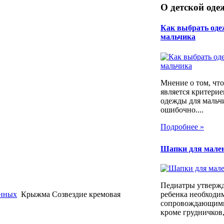
О детской оде
Как выбрать оде
мальчика
Мнение о том, что
является критери
одежды для мальч
ошибочно....
Подробнее »
Шапки для мале
Педиатры утвержд
енных
Крыжма Созвездие кремовая
ребенка необходим
сопровождающими
кроме грудничков,