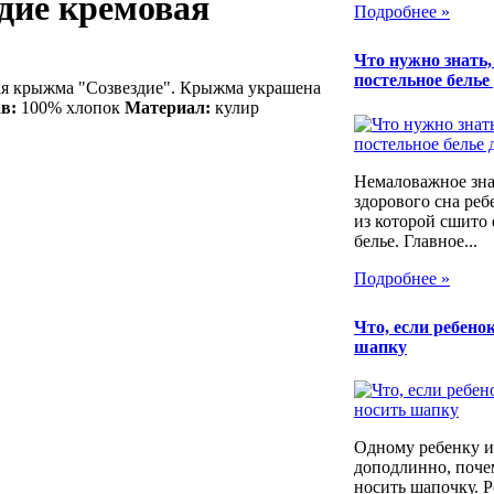
дие кремовая
Подробнее »
Что нужно знать
постельное белье
ая крыжма "Созвездие". Крыжма украшена
в:
100% хлопок
Материал:
кулир
Немаловажное зна
здорового сна реб
из которой сшито 
белье. Главное...
Подробнее »
Что, если ребенок
шапку
Одному ребенку и
доподлинно, почем
носить шапочку. Р