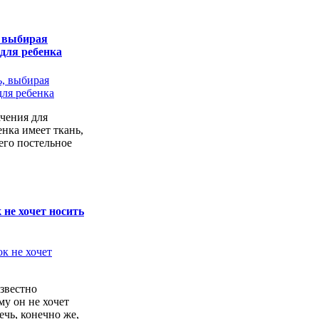
, выбирая
 для ребенка
чения для
енка имеет ткань,
его постельное
 не хочет носить
звестно
у он не хочет
ечь, конечно же,