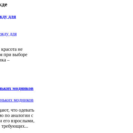
жде
жду для
 красота не
ем при выборе
ика –
ньких модников
ают, что одевать
о по аналогии с
 его взрослыми,
 требующих...