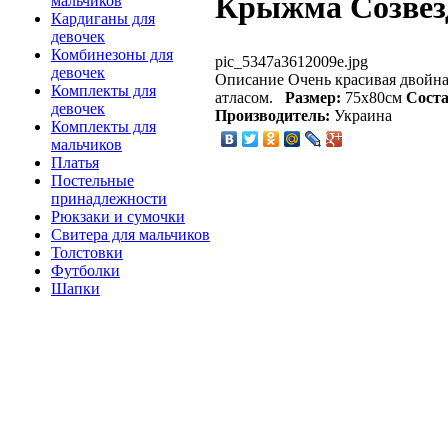
Крыжма Созвез
мальчиков
Кардиганы для
девочек
Комбинезоны для
pic_5347a3612009e.jpg
девочек
Описание
Очень красивая двойн
Комплекты для
атласом.
Размер:
75х80см
Соста
девочек
Производитель:
Украина
Комплекты для
мальчиков
Платья
Постельные
принадлежности
Рюкзаки и сумочки
Свитера для мальчиков
Толстовки
Футболки
Шапки