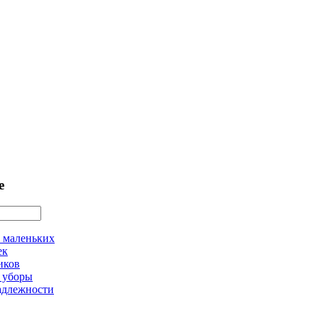
е
 маленьких
ек
иков
 уборы
адлежности