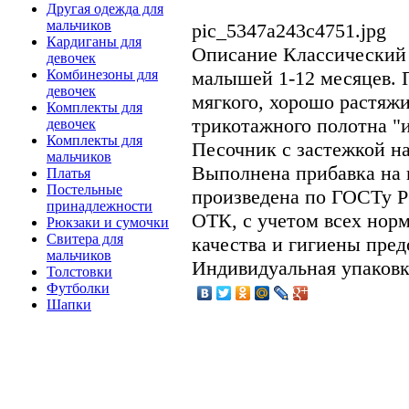
Другая одежда для
мальчиков
pic_5347a243c4751.jpg
Кардиганы для
Описание
Классический 
девочек
малышей 1-12 месяцев. 
Комбинезоны для
девочек
мягкого, хорошо растяж
Комплекты для
трикотажного полотна "
девочек
Комплекты для
Песочник с застежкой на
мальчиков
Выполнена прибавка на 
Платья
Постельные
произведена по ГОСТу Р
принадлежности
ОТК, с учетом всех нор
Рюкзаки и сумочки
Свитера для
качества и гигиены пред
мальчиков
Индивидуальная упаковк
Толстовки
Футболки
Шапки