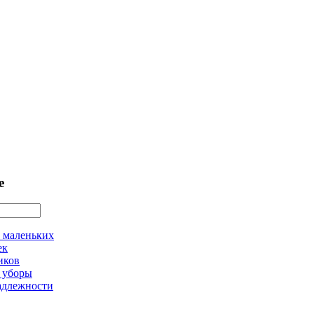
е
 маленьких
ек
иков
 уборы
адлежности