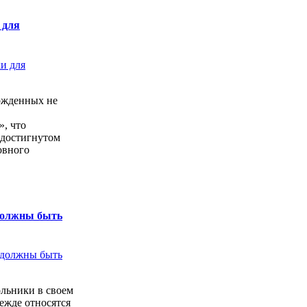
 для
ожденных не
, что
 достигнутом
овного
должны быть
льники в своем
ежде относятся