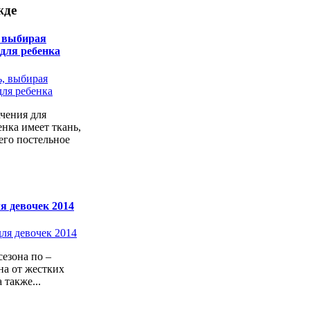
жде
, выбирая
 для ребенка
чения для
енка имеет ткань,
его постельное
я девочек 2014
езона по –
а от жестких
 также...