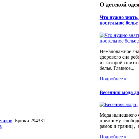
О детской оде
Что нужно знать
постельное белье
Немаловажное зна
здорового сна реб
из которой сшито 
белье. Главное...
Подробнее »
Весенняя мода дл
Мода нынешнего с
ьчиков
Брюки 294331
прежнему свободн
в
рамок и границ , а
Подробнее »