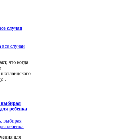
все случаи
кт, что когда –
о
 шотландского
...
, выбирая
 для ребенка
чения для