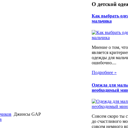
О детской оде
Как выбрать оде
мальчика
Мнение о том, что
является критери
одежды для мальч
ошибочно....
Подробнее »
Одежда для мал
необходимый ми
ьчиков
Джинсы GAP
Совсем скоро ты 
в
до счастливого мо
совсем немного в