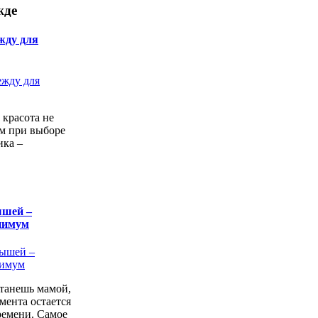
жде
жду для
 красота не
ем при выборе
ика –
ышей –
нимум
станешь мамой,
мента остается
ремени. Самое