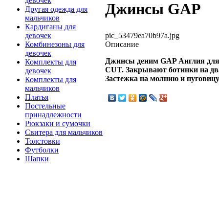
девочек
Джинсы GAP
Другая одежда для
мальчиков
Кардиганы для
pic_53479ea70b97a.jpg
девочек
Описание
Комбинезоны для
девочек
Джинсы деним GAP Англия для
Комплекты для
CUT. Закрывают ботинки на дв
девочек
Застежка на молнию и пуговицу
Комплекты для
мальчиков
Платья
Постельные
принадлежности
Рюкзаки и сумочки
Свитера для мальчиков
Толстовки
Футболки
Шапки