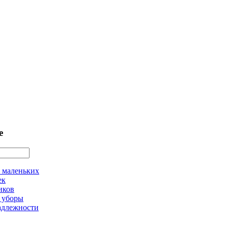
е
 маленьких
ек
иков
 уборы
адлежности