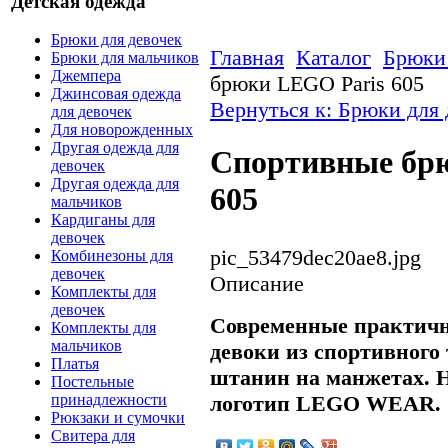
Детская одежда
Брюки для девочек
Главная
Каталог
Брюки 
Брюки для мальчиков
Джемпера
брюки LEGO Paris 605
Джинсовая одежда
Вернуться к: Брюки для 
для девочек
Для новорожденных
Другая одежда для
Cпортивные бр
девочек
Другая одежда для
605
мальчиков
Кардиганы для
девочек
pic_53479dec20ae8.jpg
Комбинезоны для
девочек
Описание
Комплекты для
девочек
Современные практич
Комплекты для
мальчиков
девоки из спортивного
Платья
штанин на манжетах. Н
Постельные
логотип LEGO WEAR.
принадлежности
Рюкзаки и сумочки
Свитера для