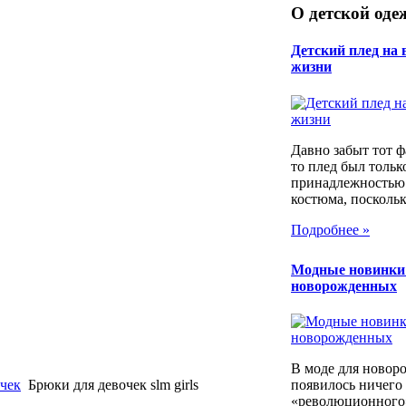
О детской оде
Детский плед на 
жизни
Давно забыт тот фа
то плед был тольк
принадлежностью
костюма, поскольку
Подробнее »
Модные новинки
новорожденных
В моде для новор
чек
Брюки для девочек slm girls
появилось ничего
«революционного»