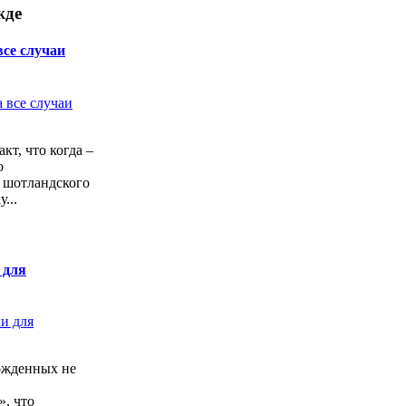
жде
все случаи
кт, что когда –
о
 шотландского
...
 для
ожденных не
, что