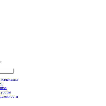
е
 маленьких
ек
иков
 уборы
адлежности