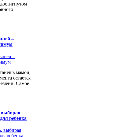
 достигнутом
овного
ышей –
нимум
станешь мамой,
мента остается
ремени. Самое
, выбирая
 для ребенка