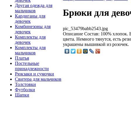
девочек
Другая одежда для
Брюки для девоч
мальчиков
Кардиганы для
девочек
Комбинезоны для
pic_53479babb2543.jpg
девочек
Описание
Состав: 100% хлопок. 
Комплекты для
цвета. Немного тянутся, есть ре
девочек
украшены вышивкой из розочек.
Комплекты для
мальчиков
Платья
Постельные
принадлежности
Рюкзаки и сумочки
Свитера для мальчиков
Толстовки
Футболки
Шапки