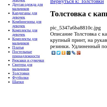
Вернуться к: Толстовки
девочек
Другая одежда для
мальчиков
Толстовка с ка
Кардиганы для
девочек
Комбинезоны для
девочек
pic_5347a6ba8810c.jpg
Комплекты для
Описание
Толстовка с к
девочек
Комплекты для
крупный принт, на рукав
мальчиков
резинки. Удлиненный по
Платья
Постельные
принадлежности
Рюкзаки и сумочки
Свитера для
мальчиков
Толстовки
Футболки
Шапки