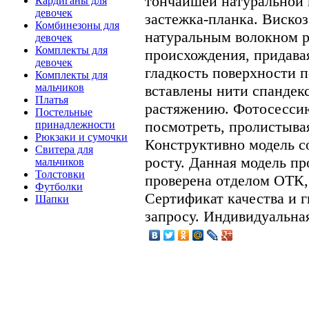
тончайшей натуральной 
Кардиганы для
девочек
застежка-планка. Вискоз
Комбинезоны для
натуральным волокном р
девочек
Комплекты для
происхождения, придава
девочек
гладкость поверхности п
Комплекты для
мальчиков
вставлены нити спандек
Платья
растяжению. Фотосесси
Постельные
посмотреть, пролисты
принадлежности
Рюкзаки и сумочки
Конструктивно модель с
Свитера для
росту. Данная модель п
мальчиков
Толстовки
проверена отделом ОТК, 
Футболки
Сертификат качества и 
Шапки
запросу. Индивидуальная