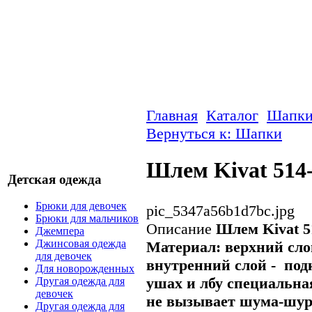
Главная
Каталог
Шапк
Вернуться к: Шапки
Шлем Kivat 514-
Детская одежда
Брюки для девочек
pic_5347a56b1d7bc.jpg
Брюки для мальчиков
Описание
Шлем Kivat 5
Джемпера
Джинсовая одежда
Материал: верхний сло
для девочек
внутренний слой - под
Для новорожденных
ушах и лбу специальна
Другая одежда для
девочек
не вызывает шума-шу
Другая одежда для