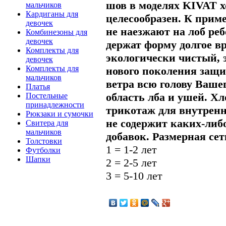
шов в моделях KIVAT 
мальчиков
Кардиганы для
целесообразен. К при
девочек
не наезжают на лоб реб
Комбинезоны для
девочек
держат форму долгое 
Комплекты для
экологически чистый, 
девочек
Комплекты для
нового поколения защи
мальчиков
ветра всю голову Вашег
Платья
область лба и ушей. 
Постельные
принадлежности
трикотаж для внутренн
Рюкзаки и сумочки
не содержит каких-либ
Свитера для
мальчиков
добавок.
Размерная сет
Толстовки
1 = 1-2 лет
Футболки
Шапки
2 = 2-5 лет
3 = 5-10 лет