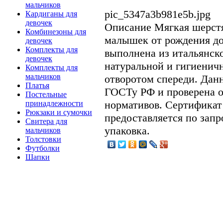
мальчиков
pic_5347a3b981e5b.jpg
Кардиганы для
девочек
Описание
Мягкая шерстя
Комбинезоны для
малышек от рождения до
девочек
Комплекты для
выполнена из итальянск
девочек
натуральной и гигиенич
Комплекты для
мальчиков
отворотом спереди. Дан
Платья
ГОСТу РФ и проверена о
Постельные
нормативов. Сертификат
принадлежности
Рюкзаки и сумочки
предоставляется по зап
Свитера для
упаковка.
мальчиков
Толстовки
Футболки
Шапки