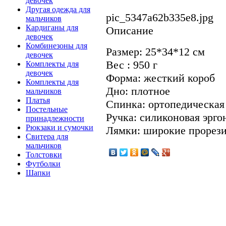
девочек
Другая одежда для
pic_5347a62b335e8.jpg
мальчиков
Кардиганы для
Описание
девочек
Комбинезоны для
Размер: 25*34*12 см
девочек
Вес : 950 г
Комплекты для
девочек
Форма: жесткий короб
Комплекты для
Дно: плотное
мальчиков
Платья
Спинка: ортопедическая
Постельные
Ручка: силиконовая эрг
принадлежности
Рюкзаки и сумочки
Лямки: широкие прорез
Свитера для
мальчиков
Толстовки
Футболки
Шапки