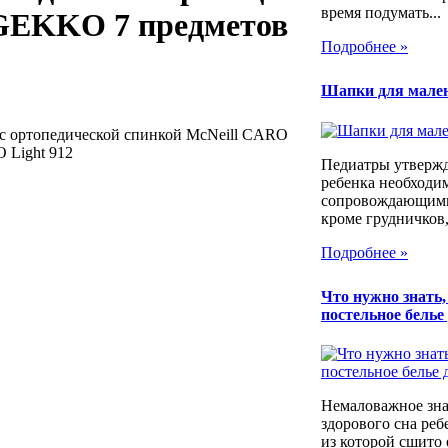
время подумать...
GEKKO 7 предметов
Подробнее »
Шапки для мале
с ортопедической спинкой McNeill CARO
 Light 912
Педиатры утвержд
ребенка необходим
сопровождающими
кроме грудничков,
Подробнее »
Что нужно знать
постельное белье
Немаловажное зна
здорового сна реб
из которой сшито 