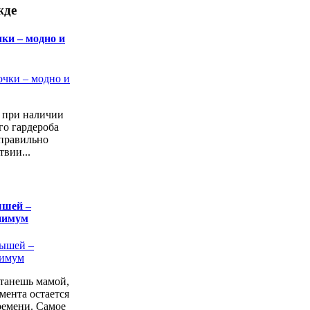
жде
ки – модно и
а при наличии
го гардероба
 правильно
твии...
ышей –
нимум
станешь мамой,
мента остается
ремени. Самое