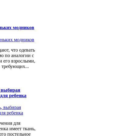
ньких модников
ают, что одевать
о по аналогии с
 его взрослыми,
 требующих...
, выбирая
 для ребенка
чения для
енка имеет ткань,
его постельное