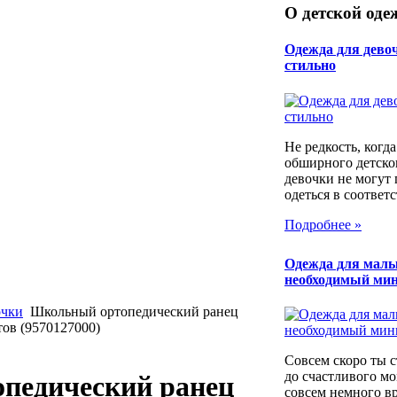
О детской оде
Одежда для девоч
стильно
Не редкость, когд
обширного детско
девочки не могут
одеться в соответс
Подробнее »
Одежда для мал
необходимый ми
очки
Школьный ортопедический ранец
ов (9570127000)
Совсем скоро ты 
до счастливого мо
педический ранец
совсем немного в