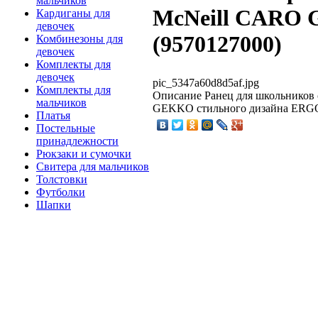
мальчиков
McNeill CARO 
Кардиганы для
девочек
(9570127000)
Комбинезоны для
девочек
Комплекты для
девочек
pic_5347a60d8d5af.jpg
Комплекты для
Описание
Ранец для школьников 
мальчиков
GEKKO стильного дизайна ERGO
Платья
Постельные
принадлежности
Рюкзаки и сумочки
Свитера для мальчиков
Толстовки
Футболки
Шапки