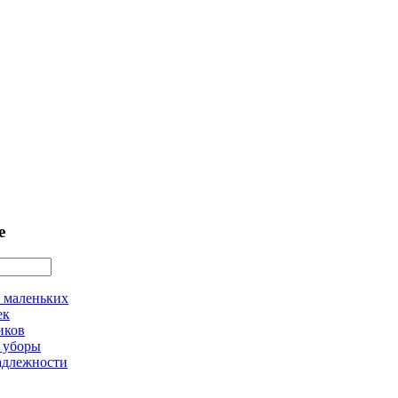
е
 маленьких
ек
иков
 уборы
адлежности