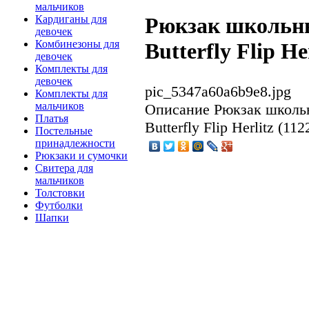
мальчиков
Кардиганы для
Рюкзак школьны
девочек
Комбинезоны для
Butterfly Flip He
девочек
Комплекты для
девочек
pic_5347a60a6b9e8.jpg
Комплекты для
мальчиков
Описание
Рюкзак школьн
Платья
Butterfly Flip Herlitz (11
Постельные
принадлежности
Рюкзаки и сумочки
Свитера для
мальчиков
Толстовки
Футболки
Шапки