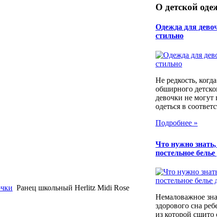
О детской оде
Одежда для девоч
стильно
Не редкость, когд
обширного детско
девочки не могут
одеться в соответс
Подробнее »
Что нужно знать
постельное белье
очки
Ранец школьный Herlitz Midi Rose
Немаловажное зна
здорового сна реб
из которой сшито 