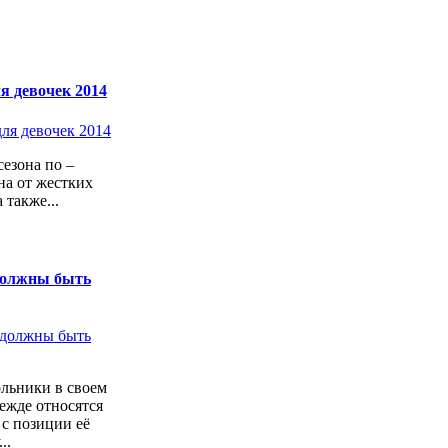
я девочек 2014
езона по –
а от жестких
 также...
должны быть
льники в своем
ежде относятся
с позиции её
..