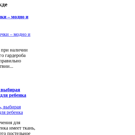
жде
ки – модно и
а при наличии
го гардероба
 правильно
твии...
, выбирая
 для ребенка
чения для
енка имеет ткань,
его постельное