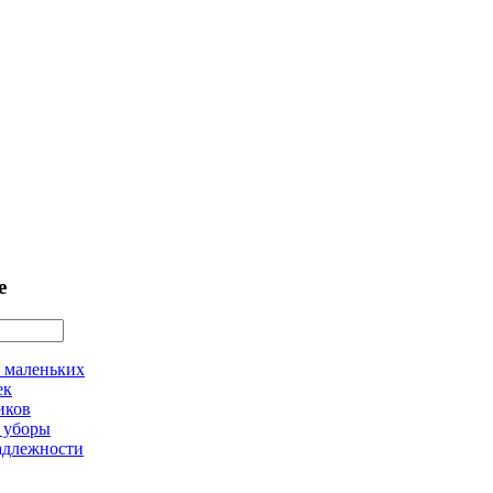
е
 маленьких
ек
иков
 уборы
адлежности