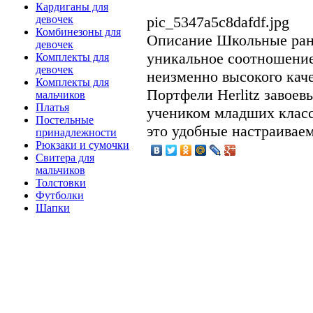
Кардиганы для
pic_5347a5c8dafdf.jpg
девочек
Комбинезоны для
Описание
Школьные ранц
девочек
уникальное соотношени
Комплекты для
девочек
неизменно высокого кач
Комплекты для
Портфели Herlitz завоев
мальчиков
Платья
учеником младших класс
Постельные
это удобные настраиваем
принадлежности
Рюкзаки и сумочки
Свитера для
мальчиков
Толстовки
Футболки
Шапки