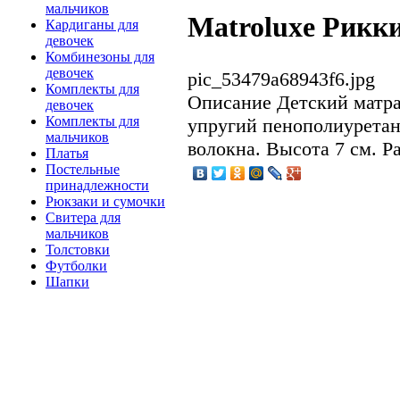
мальчиков
Matroluxe Рикки 
Кардиганы для
девочек
Комбинезоны для
девочек
pic_53479a68943f6.jpg
Комплекты для
Описание
Детский матра
девочек
Комплекты для
упругий пенополиуретан
мальчиков
волокна. Высота 7 см. Ра
Платья
Постельные
принадлежности
Рюкзаки и сумочки
Свитера для
мальчиков
Толстовки
Футболки
Шапки