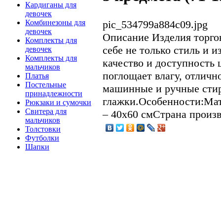
Кардиганы для
девочек
pic_534799a884c09.jpg
Комбинезоны для
девочек
Описание
Изделия торгов
Комплекты для
себе не только стиль и и
девочек
Комплекты для
качество и доступность 
мальчиков
поглощает влагу, отличн
Платья
Постельные
машинные и ручные сти
принадлежности
глажки.Особенности:Мат
Рюкзаки и сумочки
Свитера для
– 40х60 смСтрана произ
мальчиков
Толстовки
Футболки
Шапки