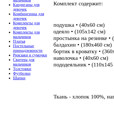
мальчиков
Комплект содержит:
Кардиганы для
девочек
Комбинезоны для
девочек
Комплекты для
подушка • (40х60 см)
девочек
одеяло • (105x142 см)
Комплекты для
мальчиков
простынка на резинке • 
Платья
балдахин • (180x460 см)
Постельные
бортик в кроватку • (36
принадлежности
Рюкзаки и сумочки
наволочка • (40х60 см)
Свитера для
пододеяльник • (110х145
мальчиков
Толстовки
Футболки
Шапки
Ткань - хлопок 100%, на