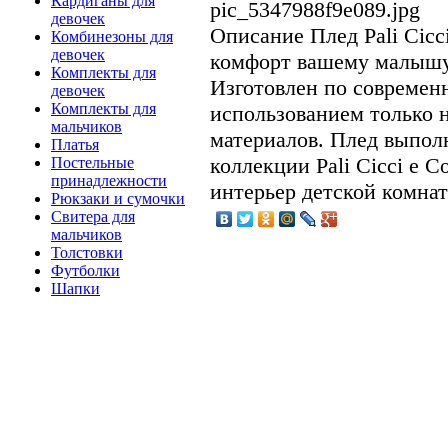
Кардиганы для
pic_5347988f9e089.jpg
девочек
Описание
Плед Pali Cicc
Комбинезоны для
девочек
комфорт вашему малышу 
Комплекты для
Изготовлен по современ
девочек
Комплекты для
использованием только 
мальчиков
материалов. Плед выпол
Платья
коллекции Pali Cicci e 
Постельные
принадлежности
интерьер детской комна
Рюкзаки и сумочки
Свитера для
мальчиков
Толстовки
Футболки
Шапки