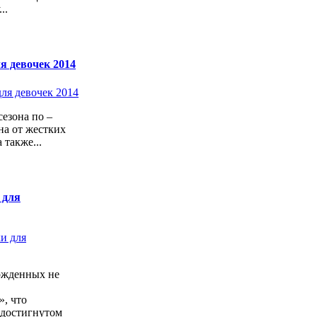
..
я девочек 2014
езона по –
а от жестких
 также...
 для
ожденных не
, что
 достигнутом