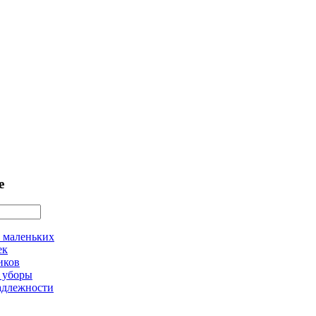
е
 маленьких
ек
иков
 уборы
адлежности