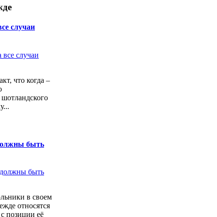
жде
все случаи
кт, что когда –
о
 шотландского
...
должны быть
льники в своем
ежде относятся
с позиции её