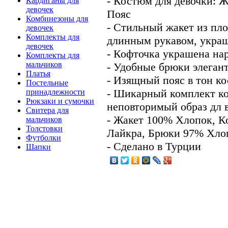
- Костюм для девочки: 
Кардиганы для
девочек
Пояс
Комбинезоны для
- Стильный жакет из пло
девочек
Комплекты для
длинным рукавом, укра
девочек
- Кофточка украшена на
Комплекты для
мальчиков
- Удобные брюки элегант
Платья
- Изящный пояс в тон к
Постельные
- Шикарный комплект ко
принадлежности
Рюкзаки и сумочки
неповторимый образ дл
Свитера для
- Жакет 100% Хлопок, К
мальчиков
Толстовки
Лайкра, Брюки 97% Хло
Футболки
- Сделано в Турции
Шапки