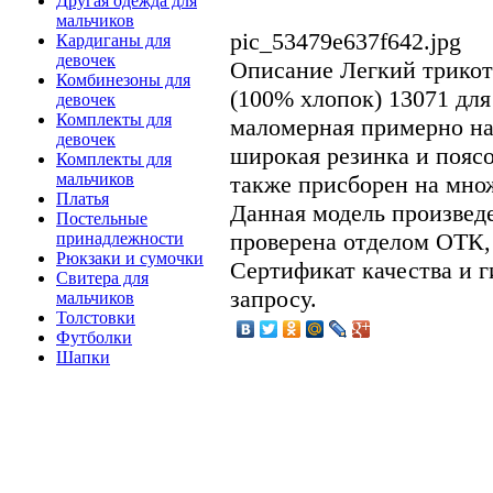
Другая одежда для
мальчиков
pic_53479e637f642.jpg
Кардиганы для
девочек
Описание
Легкий трико
Комбинезоны для
(100% хлопок) 13071 для
девочек
Комплекты для
маломерная примерно на 
девочек
широкая резинка и поясо
Комплекты для
мальчиков
также присборен на мно
Платья
Данная модель произвед
Постельные
проверена отделом ОТК, 
принадлежности
Рюкзаки и сумочки
Сертификат качества и г
Свитера для
запросу.
мальчиков
Толстовки
Футболки
Шапки