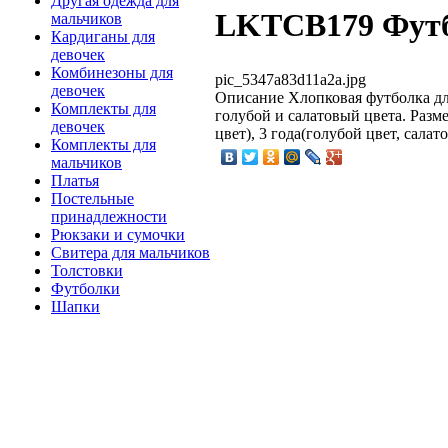
Другая одежда для
LKTCB179 Футб
мальчиков
Кардиганы для
девочек
Комбинезоны для
pic_5347a83d11a2a.jpg
девочек
Описание
Хлопковая футболка дл
Комплекты для
голубой и салатовый цвета. Разме
девочек
цвет), 3 года(голубой цвет, салат
Комплекты для
мальчиков
Платья
Постельные
принадлежности
Рюкзаки и сумочки
Свитера для мальчиков
Толстовки
Футболки
Шапки