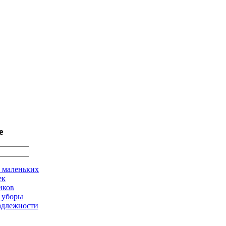
е
 маленьких
ек
иков
 уборы
адлежности