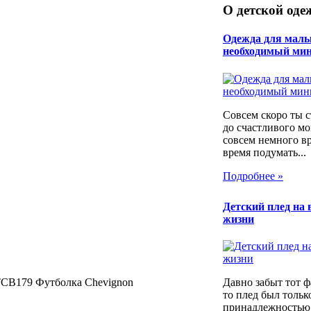
О детской оде
Одежда для мал
необходимый ми
Совсем скоро ты 
до счастливого мо
совсем немного в
время подумать...
Подробнее »
Детский плед на 
жизни
CB179 Футболка Chevignon
Давно забыт тот фа
то плед был тольк
принадлежностью