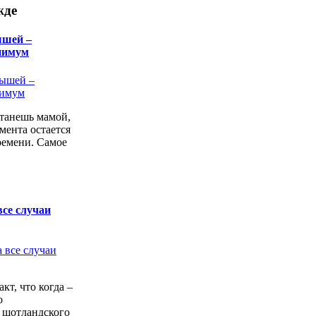
жде
ышей –
нимум
станешь мамой,
мента остается
ремени. Самое
все случаи
кт, что когда –
о
 шотландского