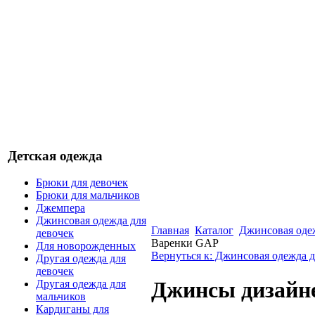
Детская одежда
Брюки для девочек
Брюки для мальчиков
Джемпера
Джинсовая одежда для
Главная
Каталог
Джинсовая одеж
девочек
Варенки GAP
Для новорожденных
Вернуться к: Джинсовая одежда д
Другая одежда для
девочек
Джинсы дизайн
Другая одежда для
мальчиков
Кардиганы для