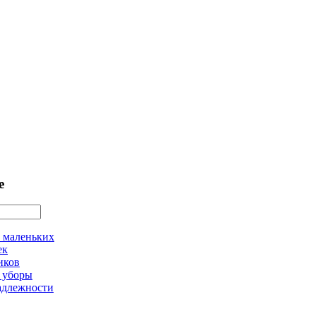
е
 маленьких
ек
иков
 уборы
адлежности