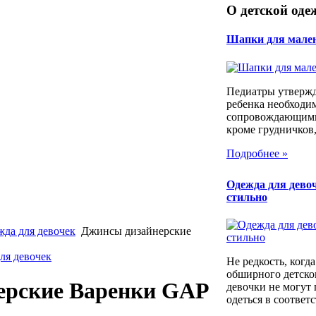
О детской оде
Шапки для мале
Педиатры утвержд
ребенка необходим
сопровождающими
кроме грудничков,
Подробнее »
Одежда для девоч
стильно
да для девочек
Джинсы дизайнерские
ля девочек
Не редкость, когд
обширного детско
ерские Варенки GAP
девочки не могут
одеться в соответс