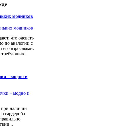
жде
ньких модников
ают, что одевать
о по аналогии с
 его взрослыми,
 требующих...
ки – модно и
а при наличии
го гардероба
 правильно
твии...