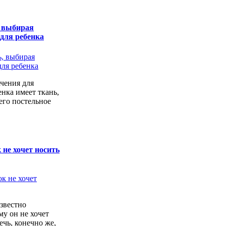
, выбирая
 для ребенка
чения для
енка имеет ткань,
его постельное
 не хочет носить
звестно
у он не хочет
ечь, конечно же,