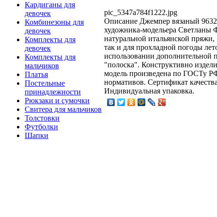
Кардиганы для
pic_5347a784f1222.jpg
девочек
Описание
Джемпер вязаный 9632 
Комбинезоны для
художника-модельера Светланы 
девочек
натуральной итальянской пряжи, 
Комплекты для
так и для прохладной погоды ле
девочек
использовании дополнительной п
Комплекты для
"полоска". Конструктивно издели
мальчиков
модель произведена по ГОСТу РФ
Платья
нормативов. Сертификат качества
Постельные
Индивидуальная упаковка.
принадлежности
Рюкзаки и сумочки
Свитера для мальчиков
Толстовки
Футболки
Шапки