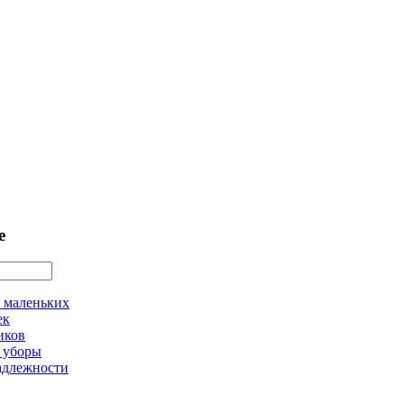
е
 маленьких
ек
иков
 уборы
адлежности