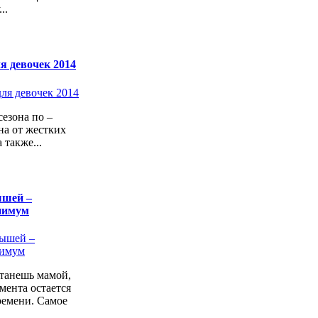
..
я девочек 2014
езона по –
а от жестких
 также...
ышей –
нимум
станешь мамой,
мента остается
ремени. Самое