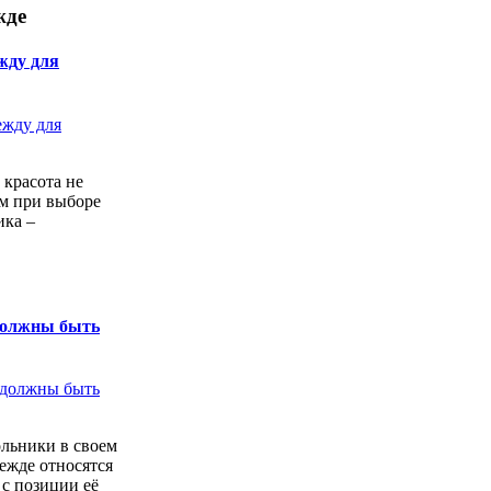
жде
жду для
 красота не
ем при выборе
ика –
должны быть
льники в своем
ежде относятся
с позиции её