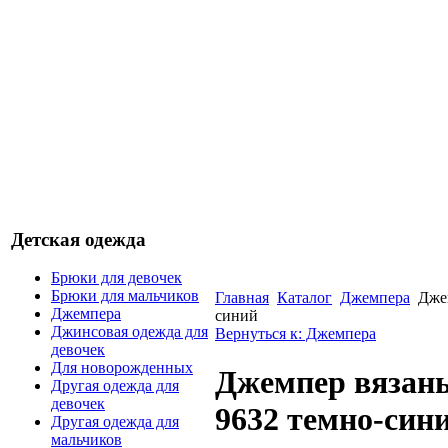
Детская одежда
Брюки для девочек
Брюки для мальчиков
Главная
Каталог
Джемпера
Дже
Джемпера
синий
Джинсовая одежда для
Вернуться к: Джемпера
девочек
Для новорожденных
Джемпер вязан
Другая одежда для
девочек
9632 темно-син
Другая одежда для
мальчиков