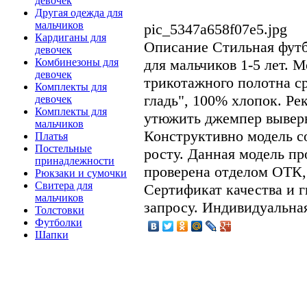
девочек
Другая одежда для
мальчиков
pic_5347a658f07e5.jpg
Кардиганы для
Описание
Стильная футб
девочек
для мальчиков 1-5 лет. 
Комбинезоны для
девочек
трикотажного полотна с
Комплекты для
гладь", 100% хлопок. Ре
девочек
Комплекты для
утюжить джемпер вывер
мальчиков
Конструктивно модель с
Платья
Постельные
росту. Данная модель п
принадлежности
проверена отделом ОТК, 
Рюкзаки и сумочки
Свитера для
Сертификат качества и 
мальчиков
запросу. Индивидуальная
Толстовки
Футболки
Шапки