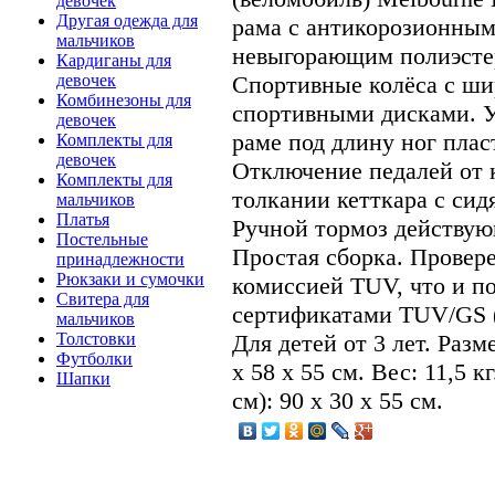
девочек
Другая одежда для
рама с антикорозионны
мальчиков
невыгорающим полиэсте
Кардиганы для
Спортивные колёса с ш
девочек
Комбинезоны для
спортивными дисками. У
девочек
раме под длину ног плас
Комплекты для
девочек
Отключение педалей от 
Комплекты для
толкании кетткара с сид
мальчиков
Платья
Ручной тормоз действую
Постельные
Простая сборка. Провер
принадлежности
Рюкзаки и сумочки
комиссией TUV, что и п
Свитера для
сертификатами TUV/GS (
мальчиков
Для детей от 3 лет. Раз
Толстовки
Футболки
х 58 х 55 см. Вес: 11,5 
Шапки
см): 90 х 30 х 55 см.