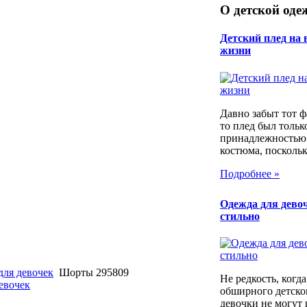
О детской оде
Детский плед на 
жизни
Давно забыт тот фа
то плед был тольк
принадлежностью
костюма, поскольку
Подробнее »
Одежда для девоч
стильно
для девочек
Шорты 295809
Не редкость, когд
девочек
обширного детско
девочки не могут