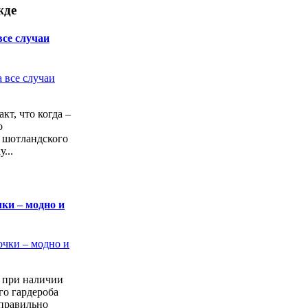
жде
все случаи
кт, что когда –
о
 шотландского
...
ки – модно и
а при наличии
го гардероба
 правильно