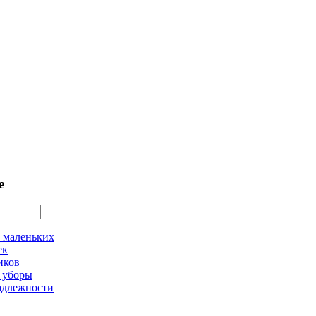
е
 маленьких
ек
иков
 уборы
адлежности