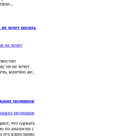
твии...
 не хочет носить
звестно
у он не хочет
ечь, конечно же,
ньких модников
ают, что одевать
о по аналогии с
 его взрослыми,