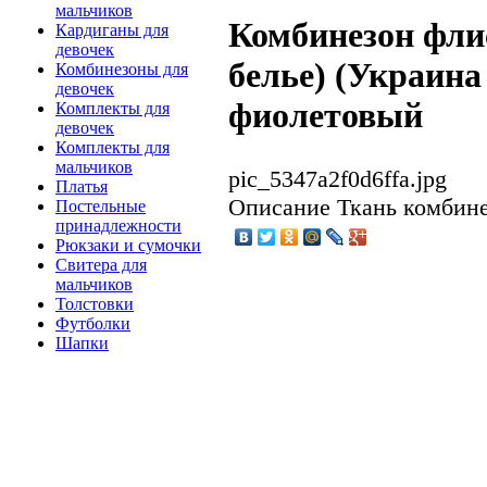
мальчиков
Комбинезон фли
Кардиганы для
девочек
белье) (Украина 
Комбинезоны для
девочек
фиолетовый
Комплекты для
девочек
Комплекты для
мальчиков
pic_5347a2f0d6ffa.jpg
Платья
Описание
Ткань комбинез
Постельные
принадлежности
Рюкзаки и сумочки
Свитера для
мальчиков
Толстовки
Футболки
Шапки