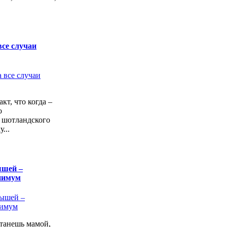
все случаи
кт, что когда –
о
 шотландского
...
ышей –
нимум
станешь мамой,