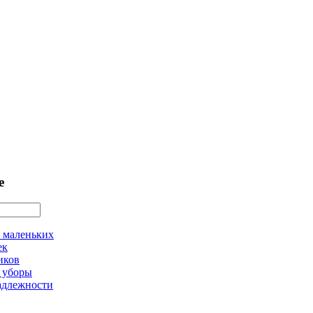
е
 маленьких
ек
иков
 уборы
адлежности