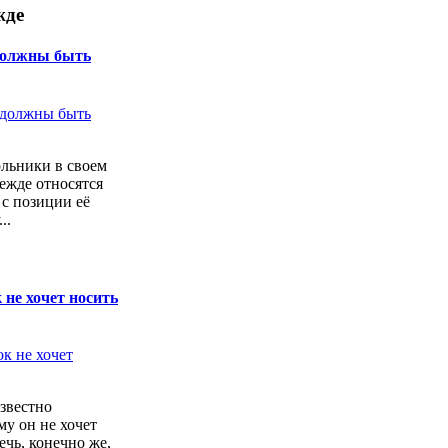
жде
должны быть
льники в своем
ежде относятся
с позиции её
..
 не хочет носить
звестно
у он не хочет
ечь, конечно же,