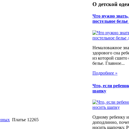
О детской оде
Что нужно знать
постельное белье
Немаловажное зна
здорового сна реб
из которой сшито 
белье. Главное...
Подробнее »
Что, если ребенок
шапку
Одному ребенку и
енных
Платье 12265
доподлинно, почем
носить шапочку. Р