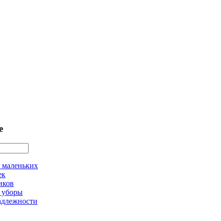
е
 маленьких
ек
иков
 уборы
адлежности