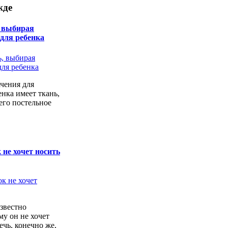
жде
, выбирая
 для ребенка
чения для
енка имеет ткань,
его постельное
 не хочет носить
звестно
у он не хочет
ечь, конечно же,