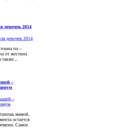
я девочек 2014
езона по –
а от жестких
 также...
ышей –
нимум
станешь мамой,
мента остается
ремени. Самое