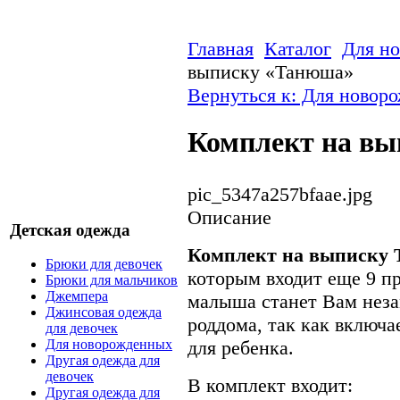
Главная
Каталог
Для н
выписку «Танюша»
Вернуться к: Для новор
Комплект на в
pic_5347a257bfaae.jpg
Описание
Детская одежда
Комплект на выписку
Брюки для девочек
которым входит еще 9 п
Брюки для мальчиков
Джемпера
малыша станет Вам нез
Джинсовая одежда
роддома, так как включа
для девочек
для ребенка.
Для новорожденных
Другая одежда для
девочек
В комплект входит:
Другая одежда для