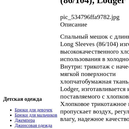
(86/104), Lodger
pic_534796ffa9782.jpg
Описание
Спальный мешок с дли
Long Sleeves (86/104) из
высококачественного хло
использования в холодно
Внутри: трикотаж с наче
мягкой поверхности
хлопчатобумажная ткань
Lodger, изготавливается 
поставляемого с хлопко
Детская одежда
Хлопковое трикотажное 
Брюки для девочек
пропускает воздух, регу
Брюки для мальчиков
влагу, надежное качеств
Джемпера
Джинсовая одежда