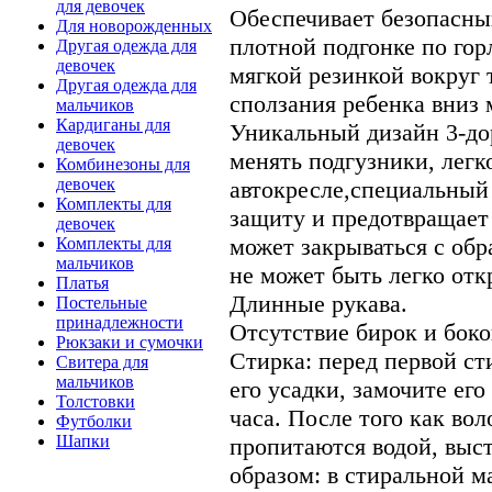
для девочек
Обеспечивает безопасный
Для новорожденных
плотной подгонке по гор
Другая одежда для
девочек
мягкой резинкой вокруг
Другая одежда для
сползания ребенка вниз 
мальчиков
Кардиганы для
Уникальный дизайн 3-до
девочек
менять подгузники, легк
Комбинезоны для
девочек
автокресле,специальный
Комплекты для
защиту и предотвращает
девочек
может закрываться с обр
Комплекты для
мальчиков
не может быть легко от
Платья
Длинные рукава.
Постельные
принадлежности
Отсутствие бирок и бок
Рюкзаки и сумочки
Стирка: перед первой ст
Свитера для
мальчиков
его усадки, замочите его
Толстовки
часа. После того как во
Футболки
Шапки
пропитаются водой, выс
образом: в стиральной м