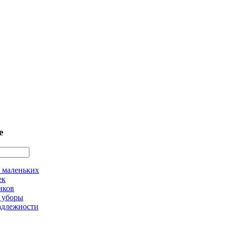
е
 маленьких
ек
иков
 уборы
адлежности