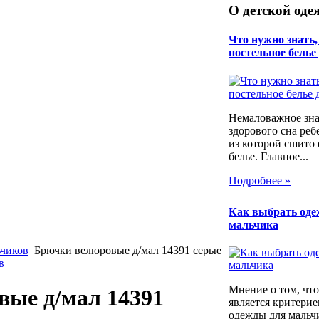
О детской оде
Что нужно знать
постельное белье
Немаловажное зна
здорового сна реб
из которой сшито 
белье. Главное...
Подробнее »
Как выбрать оде
мальчика
ьчиков
Брючки велюровые д/мал 14391 серые
в
Мнение о том, что
ые д/мал 14391
является критери
одежды для мальч