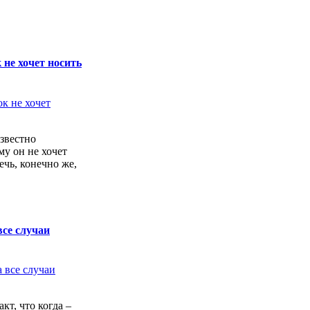
 не хочет носить
звестно
у он не хочет
ечь, конечно же,
все случаи
кт, что когда –