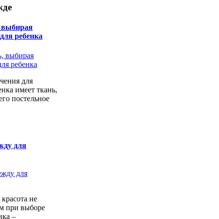
жде
, выбирая
 для ребенка
чения для
енка имеет ткань,
его постельное
жду для
 красота не
ем при выборе
ика –