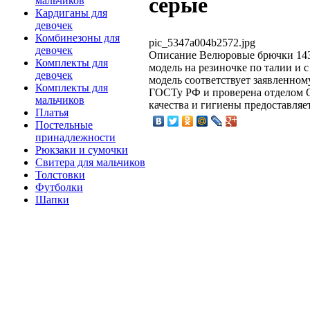
серые
мальчиков
Кардиганы для
девочек
Комбинезоны для
pic_5347a004b2572.jpg
девочек
Описание
Велюровые брючки 1439
Комплекты для
модель на резиночке по талии и
девочек
модель соответствует заявленном
Комплекты для
ГОСТу РФ и проверена отделом О
мальчиков
качества и гигиены предоставляе
Платья
Постельные
принадлежности
Рюкзаки и сумочки
Свитера для мальчиков
Толстовки
Футболки
Шапки